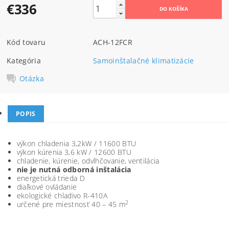
€336
Kód tovaru
ACH-12FCR
Kategória
Samoinštalačné klimatizácie
Otázka
POPIS
výkon chladenia 3,2kW / 11600 BTU
výkon kúrenia 3,6 kW / 12600 BTU
chladenie, kúrenie, odvlhčovanie, ventilácia
nie je nutná odborná inštalácia
energetická trieda D
diaľkové ovládanie
ekologické chladivo R-410A
2
určené pre miestnosť 40 – 45 m