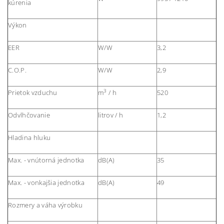
kúrenia
Výkon
EER
W/W
3,2
C.O.P.
W/W
2,9
3
Prietok vzduchu
m
/ h
520
Odvlhčovanie
litrov / h
1,2
Hladina hluku
Max. - vnútorná jednotka
dB(A)
35
Max. - vonkajšia jednotka
dB(A)
49
Rozmery a váha výrobku