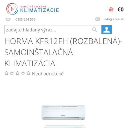
€0
info@acea.sk
0905 554 553
HORMA KFR12FH (ROZBALENÁ)-
SAMOINŠTALAČNÁ
KLIMATIZÁCIA
Neohodnotené