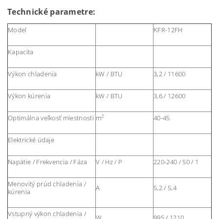
Technické parametre:
Model
KFR-12FH
Kapacita
Výkon chladenia
kW / BTU
3,2 / 11600
Výkon kúrenia
kW / BTU
3,6 / 12600
2
Optimálna veľkosť miestnosti
m
40-45
Elektrické údaje
Napätie / Frekvencia / Fáza
V / Hz / P
220-240 / 50 / 1
Menovitý prúd chladenia /
A
5,2 / 5,4
kúrenia
Vstupný výkon chladenia /
W
995 / 1210