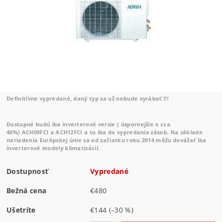
Definitívne vypredané, daný typ sa už nebude vyrábať !!!
Dostupné budú iba inverterové verzie ( úspornejšie o cca
40%)
ACH09FCI
a
ACH12FCI
a to iba do vypredania zásob. Na základe
nariadenia Európskej únie sa od začiatku roku 2014 môžu dovážať iba
inverterové modely klimatizácií.
Dostupnosť
Vypredané
Bežná cena
€480
Ušetríte
€144
(–30 %)