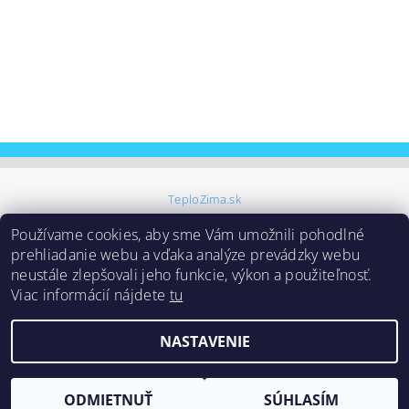
TeploZima.sk
Používame cookies, aby sme Vám umožnili pohodlné
prehliadanie webu a vďaka analýze prevádzky webu
neustále zlepšovali jeho funkcie, výkon a použiteľnosť.
Viac informácií nájdete
tu
Upraviť nastavenie
2026 ©
Samoinštalačné klimatizácie
, všetky práva vyhradené
NASTAVENIE
cookies
Vytvoril Shoptet
ODMIETNUŤ
SÚHLASÍM