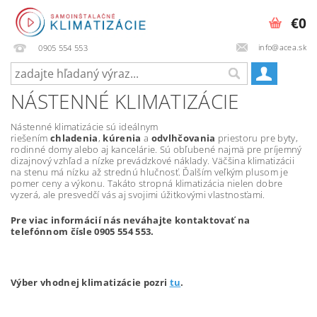
€0
info@acea.sk
0905 554 553
NÁSTENNÉ KLIMATIZÁCIE
Nástenné klimatizácie sú ideálnym
riešením
chladenia
,
kúrenia
a
odvlhčovania
priestoru pre byty,
rodinné domy alebo aj kancelárie. Sú obľubené najmä pre príjemný
dizajnový vzhľad a nízke prevádzkové náklady. Väčšina klimatizácii
na stenu má nízku až strednú hlučnosť. Ďalším veľkým plusom je
pomer ceny a výkonu. Takáto stropná klimatizácia nielen dobre
vyzerá, ale presvedčí vás aj svojimi úžitkovými vlastnosťami.
Pre viac informácií nás neváhajte kontaktovať na
telefónnom čísle 0905 554 553.
Výber vhodnej klimatizácie pozri
tu
.