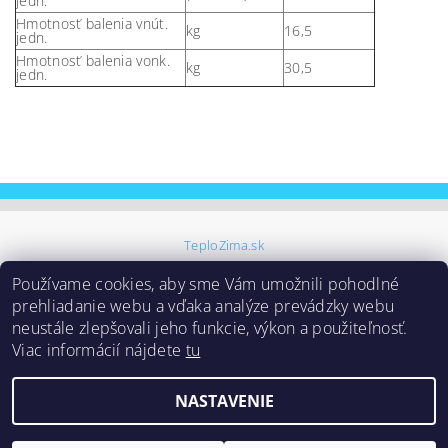
jedn.
Hmotnosť balenia vnút.
kg
16,5
jedn.
Hmotnosť balenia vonk.
kg
30,5
jedn.
TeploZima.sk
Používame cookies, aby sme Vám umožnili pohodlné
prehliadanie webu a vďaka analýze prevádzky webu
neustále zlepšovali jeho funkcie, výkon a použiteľnosť.
Viac informácií nájdete
tu
Upraviť nastavenie
2026 ©
Samoinštalačné klimatizácie
, všetky práva vyhradené
NASTAVENIE
cookies