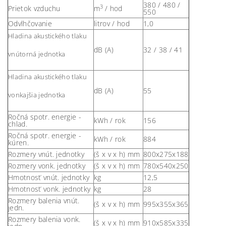
380 / 480 /
3
Prietok vzduchu
m
/ hod
550
Odvlhčovanie
litrov / hod
1,0
Hladina akustického tlaku
dB (A)
32 / 38 / 41
vnútorná jednotka
Hladina akustického tlaku
dB (A)
55
vonkajšia jednotka
Ročná spotr. energie -
kWh / rok
156
chlad.
Ročná spotr. energie -
kWh / rok
884
kúren.
Rozmery vnút. jednotky
(š x v x h) mm
800x275x188
Rozmery vonk. jednotky
(š x v x h) mm
780x540x250
Hmotnosť vnút. jednotky
kg
12,5
Hmotnosť vonk. jednotky
kg
28
Rozmery balenia vnút.
(š x v x h) mm
995x355x365
jedn.
Rozmery balenia vonk.
(š x v x h) mm
910x585x335