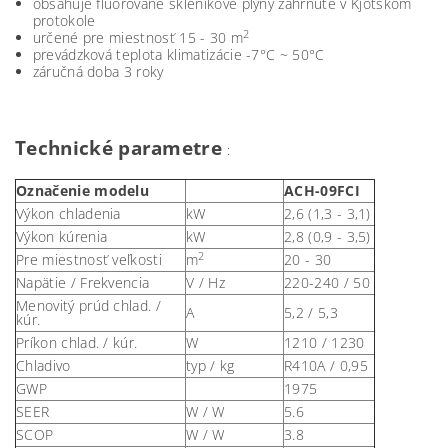
obsahuje fluorované skleníkové plyny zahrnuté v Kjótskom
protokole
2
určené pre miestnosť 15 - 30 m
prevádzková teplota klimatizácie -7°C ~ 50°C
záručná doba 3 roky
T
ec
hnické parametre
:
Označenie modelu
ACH-09FCI
Výkon chladenia
kW
2,6 (1,3 - 3,1)
Výkon kúrenia
kW
2,8 (0,9 - 3,5)
2
Pre miestnosť veľkosti
m
20 - 30
Napätie / Frekvencia
V / Hz
220-240 / 50
Menovitý prúd chlad. /
A
5,2 / 5,3
kúr.
Príkon chlad. / kúr.
W
1210 / 1230
Chladivo
typ / kg
R410A / 0,95
GWP
1975
SEER
W / W
5.6
SCOP
W / W
3.8