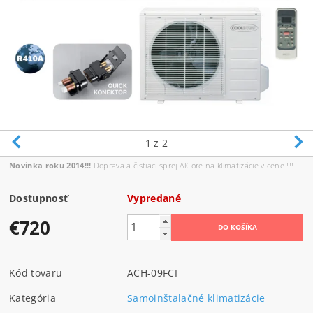
1
z 2
Novinka roku 2014!!!
Doprava a čistiaci sprej AlCore na klimatizácie v cene !!!
Dostupnosť
Vypredané
€720
Kód tovaru
ACH-09FCI
Kategória
Samoinštalačné klimatizácie