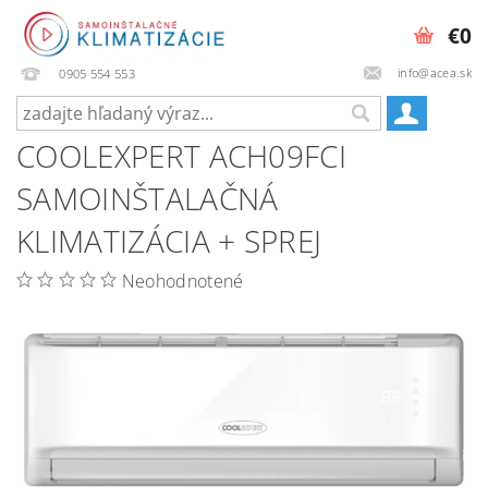
€0
info@acea.sk
0905 554 553
COOLEXPERT ACH09FCI
SAMOINŠTALAČNÁ
KLIMATIZÁCIA + SPREJ
Neohodnotené