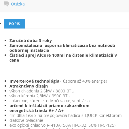
Otázka
POPIS
Záručná doba 3 roky
Samoinštalačná úsporná klimatizácia bez nutnosti
odbornej inštalácie
Čistiaci sprej AlCore 100ml na čistenie klimatizácií v
cene
Inverterová technológia
( úspora až 40% energie)
Atrakntívny dizajn
výkon chladenia 2,6kW / 8800 BTU
výkon kúrenia 2,8kW / 9500 BTU
chladenie, kúrenie, odvlhčovanie, ventilácia
určené k inštalácii priamo zákazníkom
energetická trieda A+ / A+
4m dlhá flexibilná prepojovacia hadica s QUICK konektorom
diaľkové ovládanie
ekologické chladivo R-410A (50% HFC-32, 50% HFC-125)