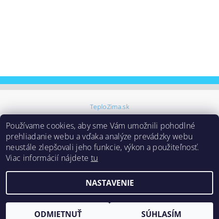
TeploZima.sk
Používame cookies, aby sme Vám umožnili pohodlné
prehliadanie webu a vďaka analýze prevádzky webu
neustále zlepšovali jeho funkcie, výkon a použiteľnosť.
Viac informácií nájdete
tu
Upraviť nastavenie
2026 ©
Samoinštalačné klimatizácie
, všetky práva vyhradené
NASTAVENIE
cookies
Vytvoril Shoptet
ODMIETNUŤ
SÚHLASÍM