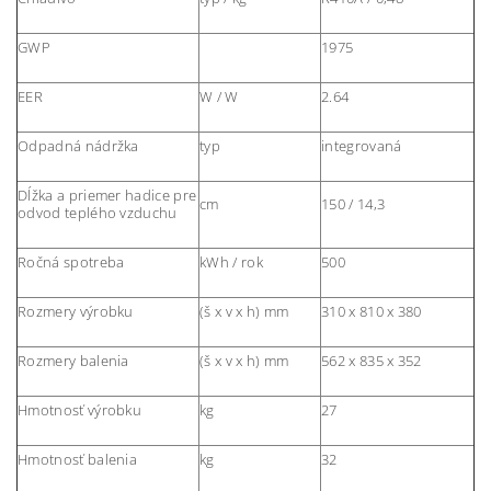
GWP
1975
EER
W / W
2.64
Odpadná nádržka
typ
integrovaná
Dĺžka a priemer hadice pre
cm
150 / 14,3
odvod teplého vzduchu
Ročná spotreba
kWh / rok
500
Rozmery výrobku
(š x v x h) mm
310 x 810 x 380
Rozmery balenia
(š x v x h) mm
562 x 835 x 352
Hmotnosť výrobku
kg
27
Hmotnosť balenia
kg
32