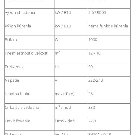
Výkon chladenia
kW / BTU
2,6 / 9000
Výkon kúrenia
kW / BTU
nemá funkciu kúrenia
Príkon
W
1000
2
Pre miestnosť o veľkosti
m
12 - 18
Frekvencia
Hz
50
Napätie
V
220-240
Hladina hluku
max dB (A)
56
3
Cirkulácia vzduchu
m
/ hod
350
Odvlhčovanie
litrov / deň
22,8
Chladivo
typ / kg
R410A / 0,48