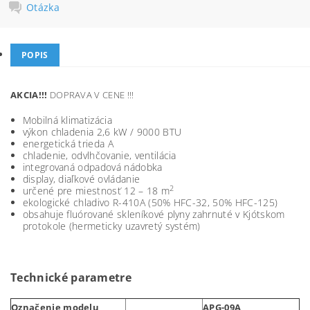
Otázka
POPIS
AKCIA!!!
DOPRAVA V CENE !!!
Mobilná klimatizácia
výkon chladenia 2,6 kW / 9000 BTU
energetická trieda A
chladenie, odvlhčovanie, ventilácia
integrovaná odpadová nádobka
display, diaľkové ovládanie
2
určené pre miestnosť 12 – 18 m
ekologické chladivo R-410A (50% HFC-32, 50% HFC-125)
obsahuje fluórované skleníkové plyny zahrnuté v Kjótskom
protokole (hermeticky uzavretý systém)
Technické parametre
Označenie modelu
APG-09A