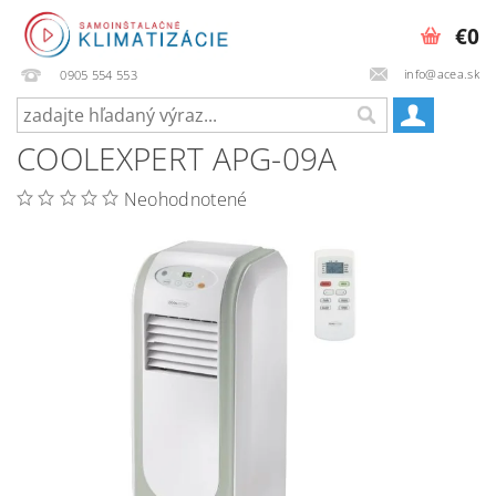
€0
info@acea.sk
0905 554 553
COOLEXPERT APG-09A
Neohodnotené